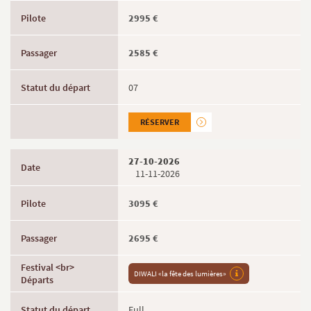
2995 €
2585 €
07
RÉSERVER
27-10-2026
11-11-2026
3095 €
2695 €
DIWALI «la fête des lumières»
Full