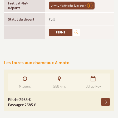
DIWALI «la fête des lumières»
Full
FERMÉ
Les foires aux chameaux à moto
14 Jours
1280 kms
Oct au Nov
Pilote 2985 €
Passager 2585 €