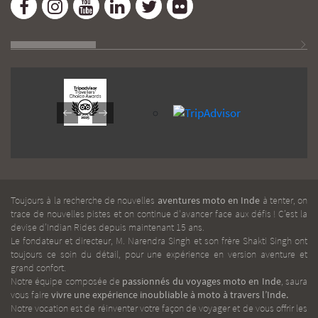
Toujours à la recherche de nouvelles
aventures moto en Inde
à tenter, on
trace de nouvelles pistes et on continue d'avancer face aux défis ! C’est la
devise d’Indian Rides depuis maintenant 15 ans.
Le fondateur et directeur, M. Narendra Singh et son frère Shakti Singh ont
toujours ce soin du détail, pour une expérience en version aventure et
grand confort.
Notre équipe composée de
passionnés du voyages moto en Inde
, saura
vous faire
vivre une expérience inoubliable à moto à travers l’Inde.
Notre vocation est de réinventer votre façon de voyager et de vous offrir les