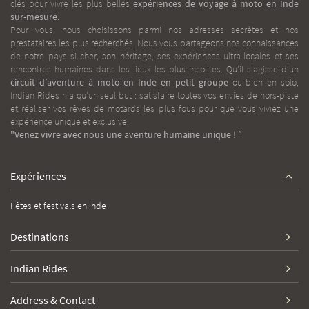
clés pour vivre les plus belles
expériences de voyage à moto en Inde
sur-mesure.
Pour vous, nous choisissons parmi nos adresses secrètes et nos
prestataires les plus recherchés. Nous vous partageons nos connaissances
de notre pays si cher, son héritage, ses expériences ultra-locales et ses
rencontres humaines dans les lieux les plus insolites. Qu’il s’agisse d’un
circuit d’aventure à moto en Inde
en petit groupe
ou bien en solo,
Indian Rides n'a qu'un seul but : satisfaire toutes vos envies de hors-piste
et réaliser vos rêves de motards les plus fous pour que vous viviez une
expérience unique et exclusive.
"Venez vivre avec nous une aventure humaine unique ! ”
Expériences
Fêtes et festivals en Inde
Destinations
Indian Rides
Address & Contact