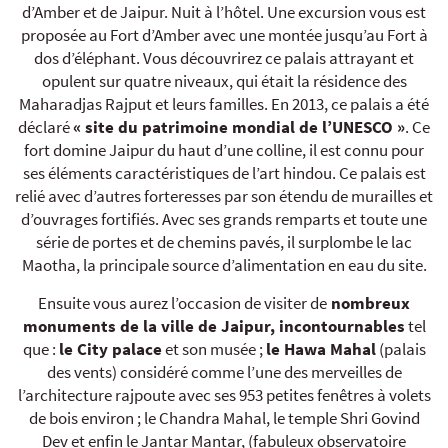
d’Amber et de Jaipur. Nuit à l’hôtel. Une excursion vous est
proposée au Fort d’Amber avec une montée jusqu’au Fort à
dos d’éléphant. Vous découvrirez ce palais attrayant et
opulent sur quatre niveaux, qui était la résidence des
Maharadjas Rajput et leurs familles. En 2013, ce palais a été
déclaré
« site du patrimoine mondial de l’UNESCO »
. Ce
fort domine Jaipur du haut d’une colline, il est connu pour
ses éléments caractéristiques de l’art hindou. Ce palais est
relié avec d’autres forteresses par son étendu de murailles et
d’ouvrages fortifiés. Avec ses grands remparts et toute une
série de portes et de chemins pavés, il surplombe le lac
Maotha, la principale source d’alimentation en eau du site.
Ensuite vous aurez l’occasion de visiter de
nombreux
monuments de la ville de Jaipur, incontournables
tel
que :
le City palace
et son musée ;
le Hawa Mahal
(palais
des vents) considéré comme l’une des merveilles de
l’architecture rajpoute avec ses 953 petites fenêtres à volets
de bois environ ; le Chandra Mahal, le temple Shri Govind
Dev et enfin le Jantar Mantar, (fabuleux observatoire