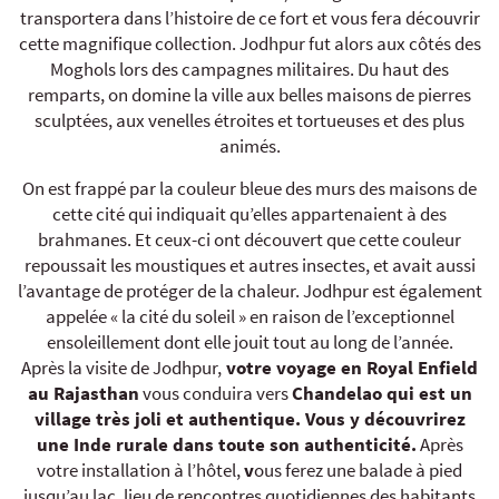
transportera dans l’histoire de ce fort et vous fera découvrir
cette magnifique collection. Jodhpur fut alors aux côtés des
Moghols lors des campagnes militaires. Du haut des
remparts, on domine la ville aux belles maisons de pierres
sculptées, aux venelles étroites et tortueuses et des plus
animés.
On est frappé par la couleur bleue des murs des maisons de
cette cité qui indiquait qu’elles appartenaient à des
brahmanes. Et ceux-ci ont découvert que cette couleur
repoussait les moustiques et autres insectes, et avait aussi
l’avantage de protéger de la chaleur. Jodhpur est également
appelée « la cité du soleil » en raison de l’exceptionnel
ensoleillement dont elle jouit tout au long de l’année.
Après la visite de Jodhpur,
votre voyage en Royal Enfield
au Rajasthan
vous conduira vers
Chandelao qui est un
village très joli et authentique. Vous y découvrirez
une Inde rurale dans toute son authenticité.
Après
votre installation à l’hôtel,
v
ous ferez une balade à pied
jusqu’au lac, lieu de rencontres quotidiennes des habitants