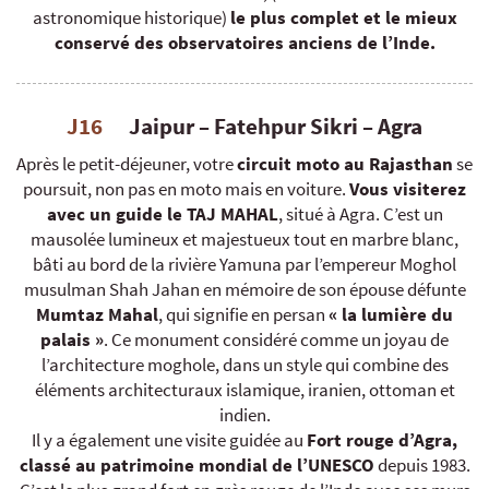
astronomique historique)
le plus complet et le mieux
conservé des observatoires anciens de l’Inde.
J16
Jaipur – Fatehpur Sikri – Agra
Après le petit-déjeuner, votre
circuit moto au Rajasthan
se
poursuit, non pas en moto mais en voiture.
Vous visiterez
avec un guide le TAJ MAHAL
, situé à Agra. C’est un
mausolée lumineux et majestueux tout en marbre blanc,
bâti au bord de la rivière Yamuna par l’empereur Moghol
musulman Shah Jahan en mémoire de son épouse défunte
Mumtaz Mahal
, qui signifie en persan
« la lumière du
palais »
. Ce monument considéré comme un joyau de
l’architecture moghole, dans un style qui combine des
éléments architecturaux islamique, iranien, ottoman et
indien.
Il y a également une visite guidée au
Fort rouge d’Agra,
classé au patrimoine mondial de l’UNESCO
depuis 1983.