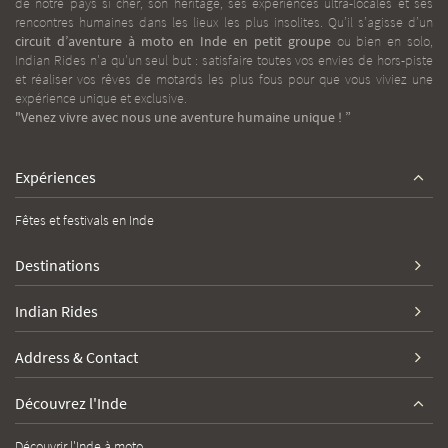
de notre pays si cher, son héritage, ses expériences ultra-locales et ses
rencontres humaines dans les lieux les plus insolites. Qu’il s’agisse d’un
circuit d’aventure à moto en Inde
en petit groupe
ou bien en solo,
Indian Rides n'a qu'un seul but : satisfaire toutes vos envies de hors-piste
et réaliser vos rêves de motards les plus fous pour que vous viviez une
expérience unique et exclusive.
"Venez vivre avec nous une aventure humaine unique ! ”
Expériences
Fêtes et festivals en Inde
Destinations
Indian Rides
Address & Contact
Découvrez l'Inde
Découvrir l'Inde à moto