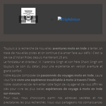
Toujours à la recherche de nouvelles
aventures moto en Inde
à tenter, on
trace de nouvelles pistes et on continue d'avancer face aux défis ! C’est la
devise d’Indian Rides depuis maintenant 15 ans.
Le fondateur et directeur, M. Narendra Singh et son frère Shakti Singh ont
toujours ce soin du détail, pour une expérience en version aventure et
grand confort.
Notre équipe composée de
passionnés du voyages moto en Inde
, saura
vous faire
vivre une expérience inoubliable à moto à travers l’Inde.
Notre vocation est de réinventer votre façon de voyager et de vous offrir les
clés pour vivre les plus belles
expériences de voyage à moto en Inde
sur-mesure.
Pour vous, nous choisissons parmi nos adresses secrètes et nos
prestataires les plus recherchés. Nous vous partageons nos connaissances